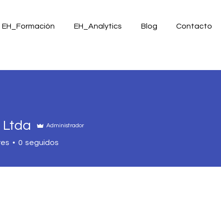
EH_Formación
EH_Analytics
Blog
Contacto
 Ltda
Administrador
res
0
seguidos