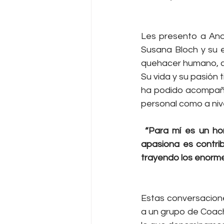
Les presento a And
Susana Bloch y su e
quehacer humano, co
Su vida y su pasión 
ha podido acompañar
personal como a nive
 “Para mí es un honor poder impartir esta metodología y un objetivo de vida que me 
apasiona es contrib
trayendo los enorme
Estas conversacion
a un grupo de Coach