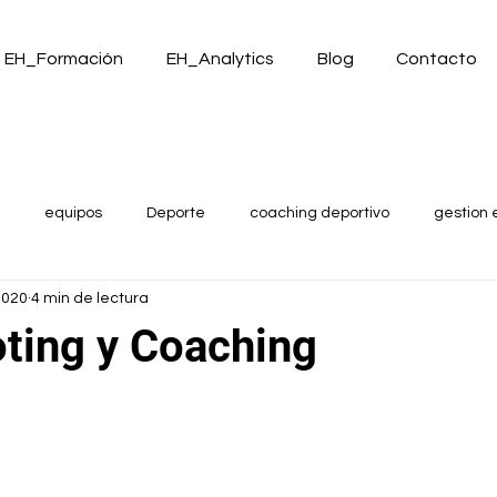
EH_Formación
EH_Analytics
Blog
Contacto
equipos
Deporte
coaching deportivo
gestion 
2020
4 min de lectura
ting y Coaching
trellas.