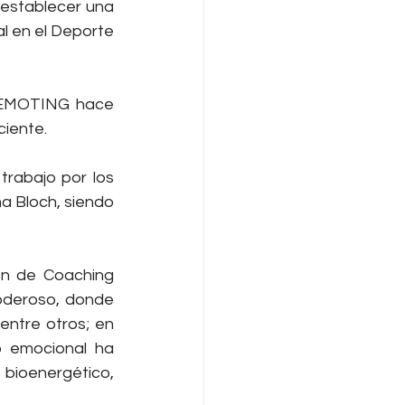
establecer una 
l en el Deporte 
A EMOTING hace 
ciente.
rabajo por los 
 Bloch, siendo 
n de Coaching 
oderoso, donde 
ntre otros; en 
 emocional ha 
bioenergético, 