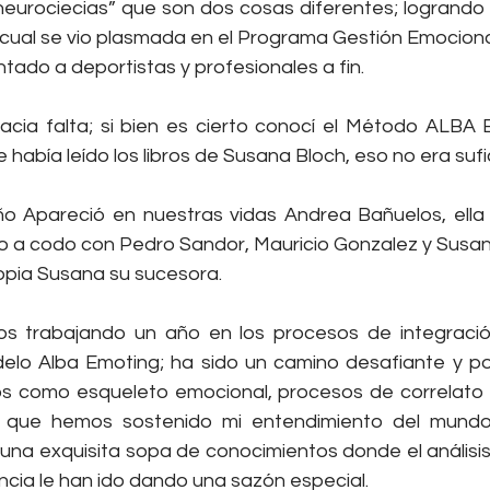
 neurociecias” que son dos cosas diferentes; logrando 
a cual se vio plasmada en el Programa Gestión Emociona
tado a deportistas y profesionales a fin.
acia falta; si bien es cierto conocí el Método ALB
había leído los libros de Susana Bloch, eso no era sufi
 Apareció en nuestras vidas Andrea Bañuelos, ella t
o a codo con Pedro Sandor, Mauricio Gonzalez y Susana
ropia Susana su sucesora.
s trabajando un año en los procesos de integració
delo Alba Emoting; ha sido un camino desafiante y p
 como esqueleto emocional, procesos de correlato e
 que hemos sostenido mi entendimiento del mundo
una exquisita sopa de conocimientos donde el análisis 
ncia le han ido dando una sazón especial.