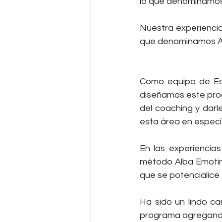
lo que denominamos 
Nuestra experiencia
que denominamos 
Como equipo de Esc
diseñamos este prog
del coaching y darl
esta área en específ
En las experiencia
método Alba Emoting
que se potencialice
Ha sido un lindo c
programa agregando 