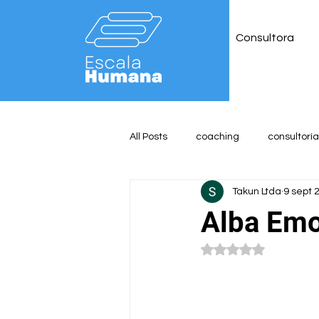
Consultora
All Posts
coaching
consultoría
Takun Ltda
9 sept 
Alba Emo
Obtuvo NaN de 5 es