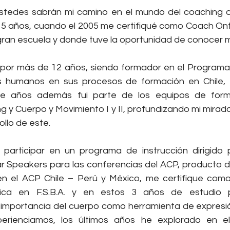
edes sabrán mi camino en el mundo del coaching ont
5 años, cuando el 2005 me certifiqué como Coach Ont
gran escuela y donde tuve la oportunidad de conocer 
 por más de 12 años, siendo formador en el Programa
 humanos en sus procesos de formación en Chile, P
e años además fui parte de los equipos de form
 y Cuerpo y Movimiento I y II, profundizando mi mirada
llo de este.
participar en un programa de instrucción dirigido por
r Speakers para las conferencias del ACP, producto de 
n el ACP Chile – Perú y México, me certifique como 
ética en F.S.B.A. y en estos 3 años de estudio p
 importancia del cuerpo como herramienta de expresió
erienciamos, los últimos años he explorado en e