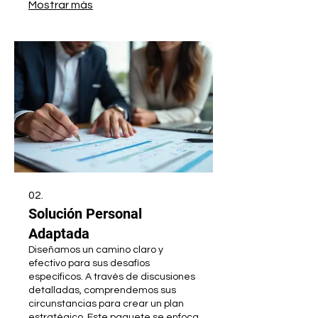
Mostrar más
estrategia y la ejecución. Obtenga
una solución a medida que cumpla
sus objetivos específicos.
02.
Solución Personal
Adaptada
Diseñamos un camino claro y
efectivo para sus desafíos
específicos. A través de discusiones
detalladas, comprendemos sus
circunstancias para crear un plan
estratégico. Este paquete se enfoca