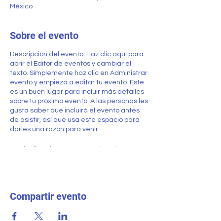
México
Sobre el evento
Descripción del evento. Haz clic aquí para
abrir el Editor de eventos y cambiar el
texto. Simplemente haz clic en Administrar
evento y empieza a editar tu evento. Este
es un buen lugar para incluir más detalles
sobre tu próximo evento. A las personas les
gusta saber qué incluirá el evento antes
de asistir, así que usa este espacio para
darles una razón para venir.
En el Editor de eventos puedes almacenar
todos tus eventos pasados y futuros, y
elegir cuáles mostrar y cuáles ocultar.
Puedes hacer clic y cambiar cualquiera de
los encabezados, títulos y descripciones
Compartir evento
que ya están en el Editor de eventos. Al
hacer clic en Agregar, puedes crear títulos
y descripciones de eventos que pueden