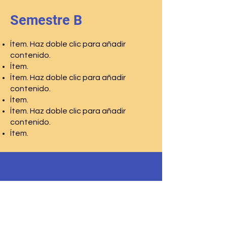
Semestre B
Ítem. Haz doble clic para añadir
contenido.
Ítem.
Ítem. Haz doble clic para añadir
contenido.
Ítem.
Ítem. Haz doble clic para añadir
contenido.
Ítem.
Programas
Contacto
Inicio
Equipo