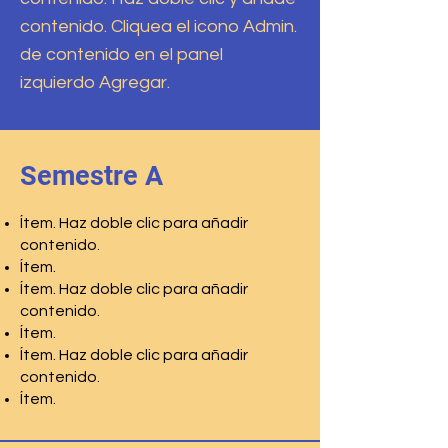
contenido. Cliquea el icono Admin.
de contenido en el panel
izquierdo Agregar.
Semestre A
Ítem. Haz doble clic para añadir
contenido.
Ítem.
Ítem. Haz doble clic para añadir
contenido.
Ítem.
Ítem. Haz doble clic para añadir
contenido.
Ítem.