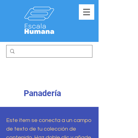
Panadería
Este ítem se conecta a un campo
de texto de tu colección de
contenido. Haz doble clic y añade